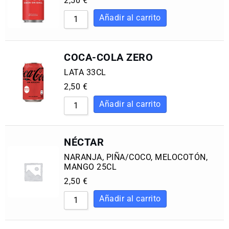
2,50
€
COCA-COLA ZERO
LATA 33CL
2,50
€
NÉCTAR
NARANJA, PIÑA/COCO, MELOCOTÓN,
MANGO 25CL
2,50
€