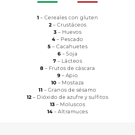
1
– Cereales con gluten
2
– Crustáceos
3
– Huevos
4
– Pescado
5
– Cacahuetes
6
– Soja
7
– Lácteos
8
– Frutos de cáscara
9
– Apio
10
– Mostaza
11
– Granos de sésamo
12
– Dióxido de azufre y sulfitos
13
– Moluscos
14
– Altramuces